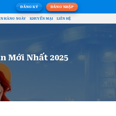
ĐĂNG KÝ
ĐĂNG NHẬP
IN HÀNG NGÀY
KHUYẾN MẠI
LIÊN HỆ
ặn Mới Nhất 2025