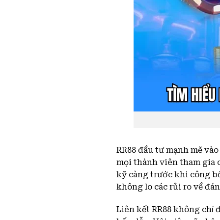
RR88
đầu tư mạnh mẽ vào 
mọi thành viên tham gia 
kỹ càng trước khi công b
không lo các rủi ro về đá
Liên kết RR88 không chỉ đ