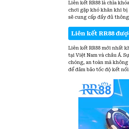
Liên kết RR88
là chìa khó
chơi gặp khó khăn khi bị 
sẽ cung cấp đầy đủ thông
Liên kết RR88 đượ
Liên kết RR88 mới nhất k
tại Việt Nam và châu Á. S
chóng, an toàn mà không 
để đảm bảo tốc độ kết nối