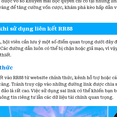
n được vô số khuyến mãi độc quyền chỉ có tại những li
i vàng để tăng cường vốn cược, khám phá kèo hấp dẫn v
khi sử dụng liên kết RR88
, hội viên cần lưu ý một số điểm quan trọng dưới đây 
 Các đường dẫn luôn có thể bị chặn hoặc giả mạo, vì vậ
thiết.
 thức
ết vào RR88 từ website chính thức, kênh hỗ trợ hoặc cá
ràng. Tránh truy cập vào những đường link được chia s
 đảo là rất cao. Việc sử dụng sai link có thể khiến bạn 
ông tin riêng tư lẫn các dữ liệu tài chính quan trọng.