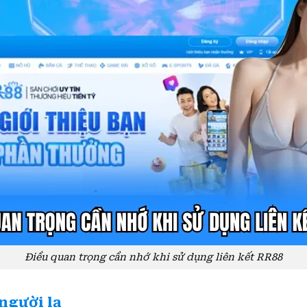
Điều quan trọng cần nhớ khi sử dụng liên kết RR88
người lạ