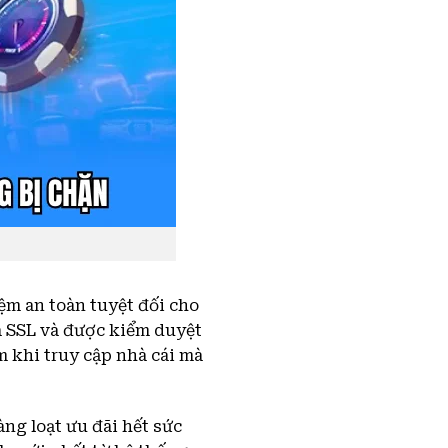
m an toàn tuyệt đối cho
a SSL và được kiểm duyệt
 khi truy cập nhà cái mà
àng loạt ưu đãi hết sức