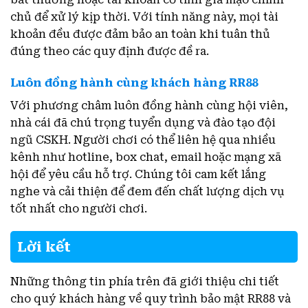
chủ để xử lý kịp thời. Với tính năng này, mọi tài
khoản đều được đảm bảo an toàn khi tuân thủ
đúng theo các quy định được đề ra.
Luôn đồng hành cùng khách hàng RR88
Với phương châm luôn đồng hành cùng hội viên,
nhà cái đã chú trọng tuyển dụng và đào tạo đội
ngũ CSKH. Người chơi có thể liên hệ qua nhiều
kênh như hotline, box chat, email hoặc mạng xã
hội để yêu cầu hỗ trợ. Chúng tôi cam kết lắng
nghe và cải thiện để đem đến chất lượng dịch vụ
tốt nhất cho người chơi.
Lời kết
Những thông tin phía trên đã giới thiệu chi tiết
cho quý khách hàng về quy trình bảo mật RR88 và