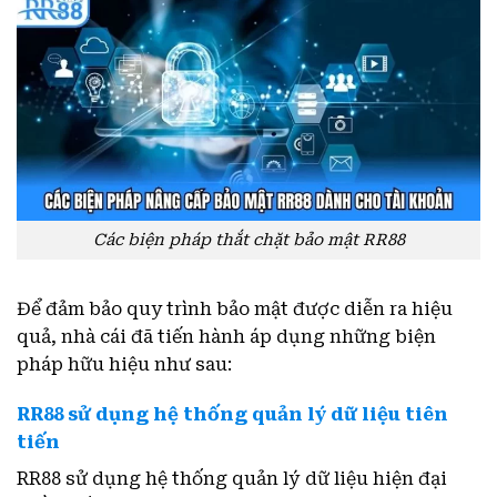
Các biện pháp thắt chặt bảo mật RR88
Để đảm bảo quy trình bảo mật được diễn ra hiệu
quả, nhà cái đã tiến hành áp dụng những biện
pháp hữu hiệu như sau:
RR88 sử dụng hệ thống quản lý dữ liệu tiên
tiến
RR88 sử dụng hệ thống quản lý dữ liệu hiện đại