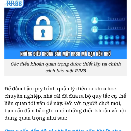
Các điều khoản quan trọng được thiết lập tại chính
sách bảo mật RR88
Để đảm bảo quy trình quản lý diễn ra khoa học,
chuyên nghiệp, nhà cái đã đưa ra bộ quy tắc cụ thể
liên quan tới vấn đề này. Đối với người chơi mới,
bạn cần đảm bảo ghi nhớ những điều khoản và nội
dung quan trọng như sau: