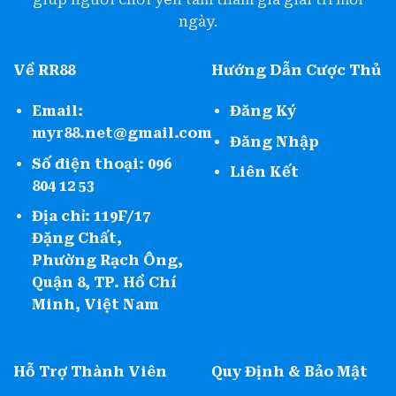
ngày.
Về RR88
Hướng Dẫn Cược Thủ
Email:
Đăng Ký
myr88.net@gmail.com
Đăng Nhập
Số điện thoại: 096
Liên Kết
804 12 53
Địa chỉ: 119F/17
Đặng Chất,
Phường Rạch Ông,
Quận 8, TP. Hồ Chí
Minh, Việt Nam
Hỗ Trợ Thành Viên
Quy Định & Bảo Mật