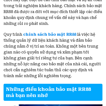
trong trải nghiệm khách hàng. Chính sách bảo mật
RR88 đã được ra đời với mục đích thiết lập các điều
khoản quy định chung về vấn đề này và hạn chế
những rủi ro phát sinh.
Quy trình
chính sách bảo mật RR88
là việc hệ
thống quản lý dữ liệu khách hàng và đảm bảo
chúng nằm ở vị trí an toàn. Không một bên trung
gian nào có quyền sử dụng và xâm phạm tới
không gian giải trí riêng tư của bạn. Bên cạnh
những nỗ lực nâng cao bảo mật của nhà cái, người
chơi cần nghiêm túc tuân thủ các quy định và
tránh mắc những lỗi nghiêm trọng.
Những điều khoản bảo mật RR88
mà bạn nên nhớ