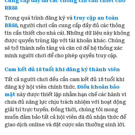
Cung cấp đầy đủ các thông tin cần thiết cho
RR88
Trong quá trình đăng ký và
truy cập an toàn
RR88
, người chơi cần cung cấp đầy đủ các thông
tin cần thiết cho nhà cái. Những dữ liệu này không
được quyền trùng lặp với tài khoản khác. Chúng
sẽ trở thành nền tảng và căn cứ để hệ thống xác
minh người chơi để cho phép quyền truy cập.
Cam kết đủ 18 tuổi khi đăng ký thành viên
Tất cả người chơi đều cần cam kết đủ 18 tuổi khi
đăng ký hội viên chính thức.
Điều khoản bảo
mật
này được thiết lập nhằm hạn chế các hành vi
chưa đủ năng lực chịu trách nhiệm với hoạt động
giải trí trực tuyến. Đồng thời, chúng tôi mong
muốn đảm bảo tất cả hội viên đã đủ nhận thức để
giao dịch online và đặt cược săn thưởng sinh lời.