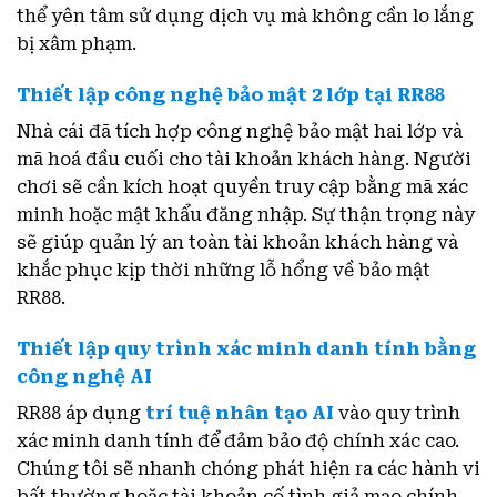
thể yên tâm sử dụng dịch vụ mà không cần lo lắng
bị xâm phạm.
Thiết lập công nghệ bảo mật 2 lớp tại RR88
Nhà cái đã tích hợp công nghệ bảo mật hai lớp và
mã hoá đầu cuối cho tài khoản khách hàng. Người
chơi sẽ cần kích hoạt quyền truy cập bằng mã xác
minh hoặc mật khẩu đăng nhập. Sự thận trọng này
sẽ giúp quản lý an toàn tài khoản khách hàng và
khắc phục kịp thời những lỗ hổng về bảo mật
RR88.
Thiết lập quy trình xác minh danh tính bằng
công nghệ AI
RR88 áp dụng
trí tuệ nhân tạo AI
vào quy trình
xác minh danh tính để đảm bảo độ chính xác cao.
Chúng tôi sẽ nhanh chóng phát hiện ra các hành vi
bất thường hoặc tài khoản cố tình giả mạo chính