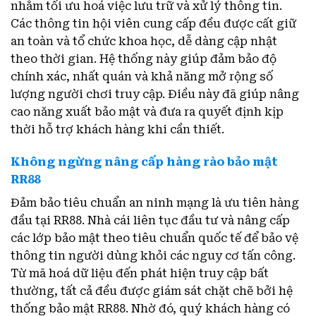
nhằm tối ưu hoá việc lưu trữ và xử lý thông tin.
Các thông tin hội viên cung cấp đều được cất giữ
an toàn và tổ chức khoa học, dễ dàng cập nhật
theo thời gian. Hệ thống này giúp đảm bảo độ
chính xác, nhất quán và khả năng mở rộng số
lượng người chơi truy cập. Điều này đã giúp nâng
cao năng xuất bảo mật và đưa ra quyết định kịp
thời hỗ trợ khách hàng khi cần thiết.
Không ngừng nâng cấp hàng rào bảo mật
RR88
Đảm bảo tiêu chuẩn an ninh mạng là ưu tiên hàng
đầu tại RR88. Nhà cái liên tục đầu tư và nâng cấp
các lớp bảo mật theo tiêu chuẩn quốc tế để bảo vệ
thông tin người dùng khỏi các nguy cơ tấn công.
Từ mã hoá dữ liệu đến phát hiện truy cập bất
thường, tất cả đều được giám sát chặt chẽ bởi hệ
thống bảo mật RR88. Nhờ đó, quý khách hàng có