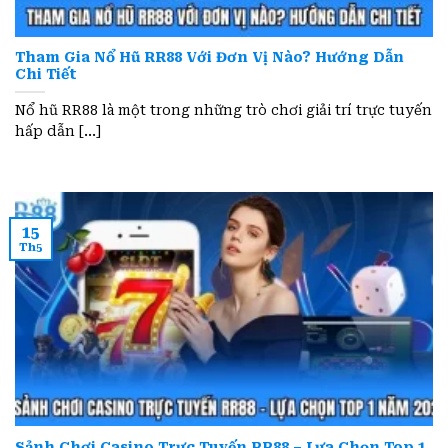
Tham Gia Nổ Hũ RR88 Với Đơn Vị Nào? Hướng Dẫn
Chi Tiết
Nổ hũ RR88 là một trong những trò chơi giải trí trực tuyến
hấp dẫn [...]
15
Th5
Sảnh Chơi Casino Trực Tuyến RR88 – Lựa Chọn Top 1