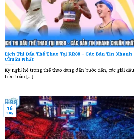
Lịch Thi Đấu Thể Thao Tại RR88 – Các Bản Tin Nhanh
Chuẩn Nhất
Kỳ nghỉ hè trong thể thao đang dần bước đến, các giải đấu
trên toàn [...]
16
Th5